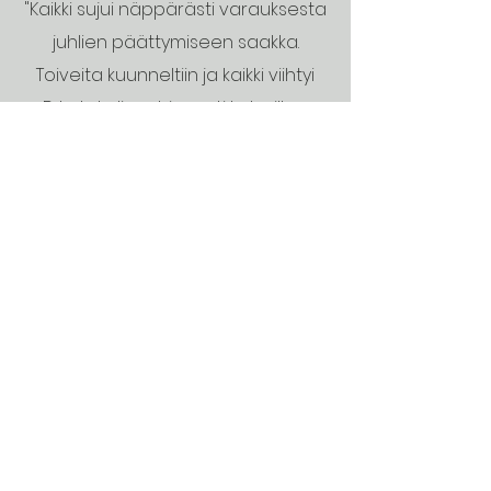
"Kaikki sujui näppärästi varauksesta
juhlien päättymiseen saakka.
Toiveita kuunneltiin ja kaikki viihtyi
DJ:n tahdissa hienosti koko illan.
Kiitos vielä siitä. Suosittelen
lämpimästi, jos kaipaat discoilua
juhliin kuin juhliin"
Terhi Jääskeläinen