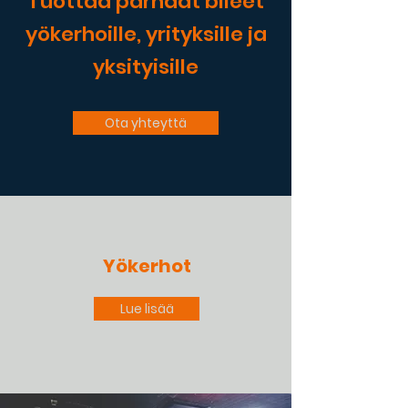
Tuottaa parhaat bileet
yökerhoille, yrityksille ja
yksityisille
Ota yhteyttä
Yökerhot
Lue lisää