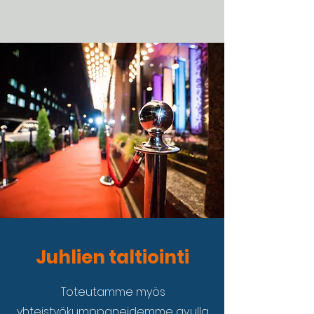
Juhlien taltiointi
Toteutamme myös
yhteistyökumppaneidemme avulla