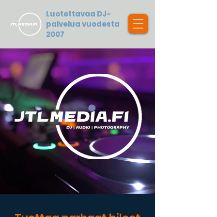
Luotettavaa DJ-
palvelua vuodesta
2007