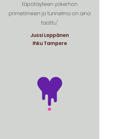
täpötäyteen yökerhon
primetimeen ja tunnelma on aina
taattu."
Jussi Leppänen
Ihku Tampere