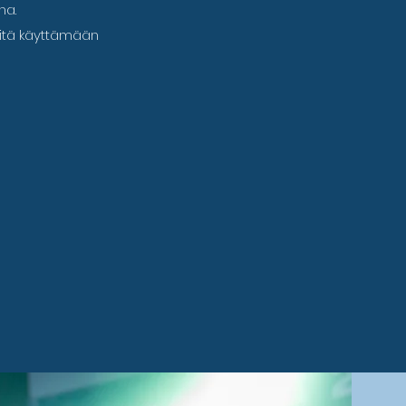
na.
eitä käyttämään