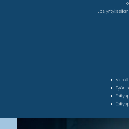
To
Jos yrityksell
Verott
Työn s
Esity
Esitys