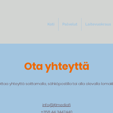
Koti
Palvelut
Laitevuokraus
Ota yhteyttä
ottaa yhteyttä soittamalla, sähköpostilla tai alla olevalla lomakk
info@jtlmedia.fi
+358 44 3447440