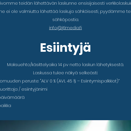
ivomme teidän lähettävän laskunne ensisijaisesti verkkolaskui
änne ei ole valmiutta lähettää laskuja sähköisesti, pyydämme t
sähköpostia.
info@jtlmedia.fi
Esiintyjä
Maksuehto/käsittelyaika 14 pv netto laskun lähetyksestä.
Laskussa tulee näkyä selkeästi:
omuuden peruste: "ALV 0 % (AVL 45 § – Esiintymispalkkiot)”
uorittaja / esiintyjänimi
späivämäärä
paikka